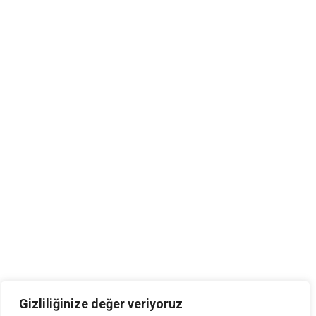
Gönsiar Sigorta
İşletme Politikası
Açık Rıza Beyan Formu
İşletme Politikası
Açık Rıza Beyan Formu
İletişim Bilgileri:
Kazımdirik Mahallesi, Üniversite Caddesi No: 72, Ofis
No:105 Bornova/İzmir
Gizliliğinize değer veriyoruz
+902324650115