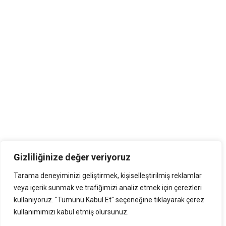
Açık Rıza Beyan Formu
İşletme Politikası
Açık Rıza Beyan Formu
İletişim Bilgileri:
Kazımdirik Mahallesi, Üniversite Caddesi No: 72, Ofis No:105
Bornova/İzmir
+902324650115
Gizliliğinize değer veriyoruz
+90 530 668 79 77
Tarama deneyiminizi geliştirmek, kişiselleştirilmiş reklamlar
gonsiar@gonsiar.com
veya içerik sunmak ve trafiğimizi analiz etmek için çerezleri
kullanıyoruz. "Tümünü Kabul Et" seçeneğine tıklayarak çerez
kullanımımızı kabul etmiş olursunuz.